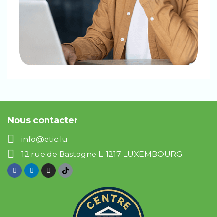
Nous contacter
info@etic.lu
12 rue de Bastogne L-1217 LUXEMBOURG